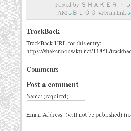
Posted by ＳＨＡＫＥＲ ｈｏｍ
AM
ＢＬＯＧ
Permalink
TrackBack
TrackBack URL for this entry:
https://shaker.nousaku.net/11858/trackba
Comments
Post a comment
Name: (required)
Email Address: (will not be published) (r