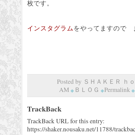
枚です。
インスタグラム
をやってますので 
Posted by ＳＨＡＫＥＲ ｈｏｍ
AM
ＢＬＯＧ
Permalink
TrackBack
TrackBack URL for this entry:
https://shaker.nousaku.net/11788/trackba