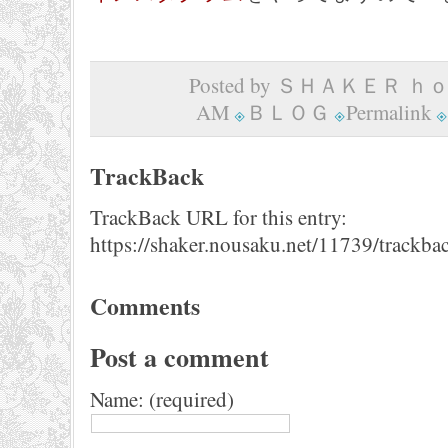
Posted by ＳＨＡＫＥＲ ｈｏｍ
AM
ＢＬＯＧ
Permalink
TrackBack
TrackBack URL for this entry:
https://shaker.nousaku.net/11739/trackba
Comments
Post a comment
Name: (required)