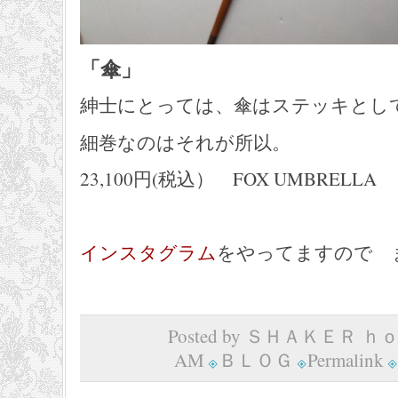
「傘」
紳士にとっては、傘はステッキとし
細巻なのはそれが所以。
23,100円(税込） FOX UMBRELLA
インスタグラム
をやってますので 
Posted by ＳＨＡＫＥＲ ｈｏｍ
AM
ＢＬＯＧ
Permalink