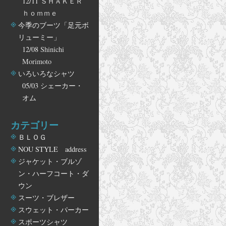
12/11
ＳＨＡＫＥＲ
ｈｏｍｍｅ
今季のブーツ「足元ボ
リューミー」
12/08
Shinichi
Morimoto
いろいろなシャツ
05/03
シェーカー・
オム
カテゴリー
ＢＬＯＧ
NOU STYLE address
ジャケット・ブルゾ
ン・ハーフコート・ダ
ウン
スーツ・ブレザー
スウェット・パーカー
スポーツシャツ