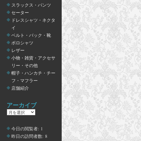
スラックス・パンツ
セーター
ドレスシャツ・ネクタ
イ
ベルト・バック・靴
ポロシャツ
レザー
小物・雑貨・アクセサ
リー・その他
帽子・ハンカチ・チー
フ・マフラー
店舗紹介
アーカイブ
ア
ー
カ
今日の閲覧者:
1
イ
昨日の訪問者数:
8