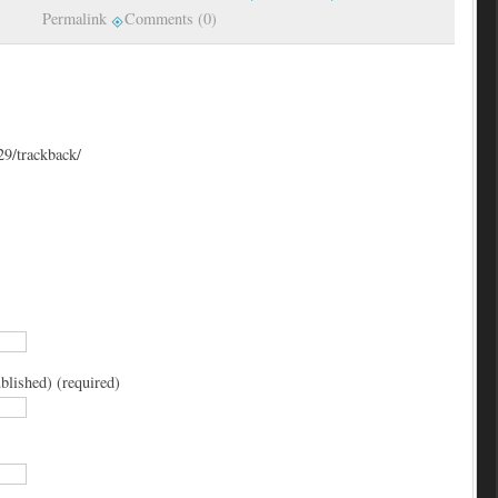
Permalink
Comments (0)
29/trackback/
blished) (required)