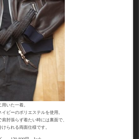
に用いた一着。
ネイビーのポリエステルを使用。
で肩肘張らず着たい時には裏面で、
分けられる両面仕様です。
29,800円 Jack