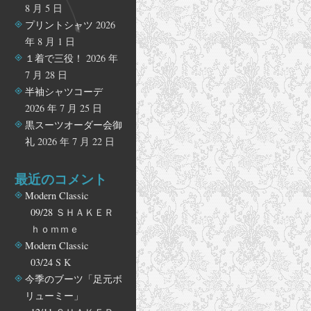
8 月 5 日
プリントシャツ
2026
年 8 月 1 日
１着で三役！
2026 年
7 月 28 日
半袖シャツコーデ
2026 年 7 月 25 日
黒スーツオーダー会御
礼
2026 年 7 月 22 日
最近のコメント
Modern Classic
09/28
ＳＨＡＫＥＲ
ｈｏｍｍｅ
Modern Classic
03/24
S K
今季のブーツ「足元ボ
リューミー」