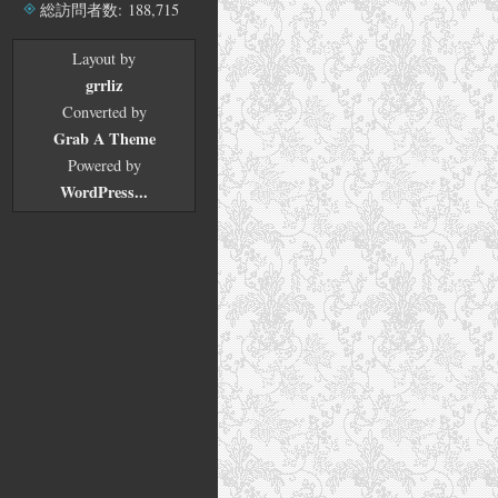
ブ
総訪問者数:
188,715
Layout by
grrliz
Converted by
Grab A Theme
Powered by
WordPress...