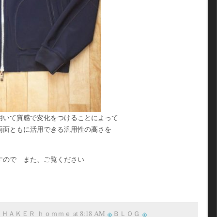
用いて質感で変化をつけることによって
両面ともに活用できる汎用性の高さを
すので また、ご覧ください
y ＳＨＡＫＥＲ ｈｏｍｍｅ at 8:18 AM
ＢＬＯＧ