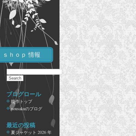
ｓｈｏｐ 情報
ブログロール
能作トップ
nousakuのブログ
最近の投稿
夏ジャケット
2026 年