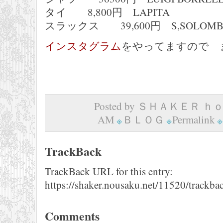
タイ 8,800円 LAPITA
スラックス 39,600円 S,SOLOMB
インスタグラム
をやってますので 
Posted by ＳＨＡＫＥＲ ｈｏｍ
AM
ＢＬＯＧ
Permalink
TrackBack
TrackBack URL for this entry:
https://shaker.nousaku.net/11520/trackba
Comments