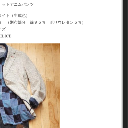
ケットデニムパンツ
ワイト（生成色）
％ （別布部分 綿９５％ ポリウレタン５％）
イズ
ELICE