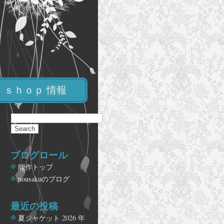
ｓｈｏｐ 情報
ブログロール
能作トップ
nousakuのブログ
最近の投稿
夏ジャケット
2026 年