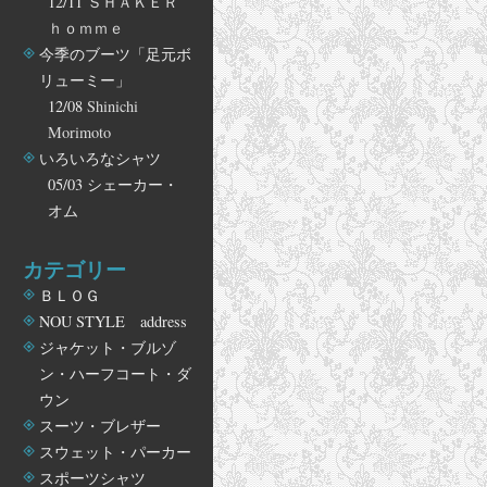
12/11
ＳＨＡＫＥＲ
ｈｏｍｍｅ
今季のブーツ「足元ボ
リューミー」
12/08
Shinichi
Morimoto
いろいろなシャツ
05/03
シェーカー・
オム
カテゴリー
ＢＬＯＧ
NOU STYLE address
ジャケット・ブルゾ
ン・ハーフコート・ダ
ウン
スーツ・ブレザー
スウェット・パーカー
スポーツシャツ