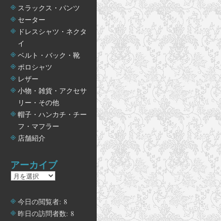
スラックス・パンツ
セーター
ドレスシャツ・ネクタ
イ
ベルト・バック・靴
ポロシャツ
レザー
小物・雑貨・アクセサ
リー・その他
帽子・ハンカチ・チー
フ・マフラー
店舗紹介
アーカイブ
ア
ー
カ
今日の閲覧者:
8
イ
昨日の訪問者数:
8