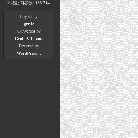
ブ
総訪問者数:
188,714
Layout by
grrliz
Converted by
Grab A Theme
Powered by
WordPress...