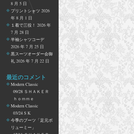
8 月 5 日
プリントシャツ
2026
年 8 月 1 日
１着で三役！
2026 年
7 月 28 日
半袖シャツコーデ
2026 年 7 月 25 日
黒スーツオーダー会御
礼
2026 年 7 月 22 日
最近のコメント
Modern Classic
09/28
ＳＨＡＫＥＲ
ｈｏｍｍｅ
Modern Classic
03/24
S K
今季のブーツ「足元ボ
リューミー」