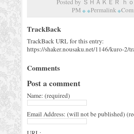
Posted by ＳＨＡＫＥＲ ｈｏｍ
PM
Permalink
Comm
TrackBack
TrackBack URL for this entry:
https://shaker.nousaku.net/1146/kuro-2/t
Comments
Post a comment
Name: (required)
Email Address: (will not be published) (r
URL: