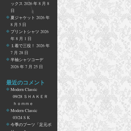
ックス
2026 年 8 月 8
日
夏ジャケット
2026 年
8 月 5 日
プリントシャツ
2026
年 8 月 1 日
１着で三役！
2026 年
7 月 28 日
半袖シャツコーデ
2026 年 7 月 25 日
最近のコメント
Modern Classic
09/28
ＳＨＡＫＥＲ
ｈｏｍｍｅ
Modern Classic
03/24
S K
今季のブーツ「足元ボ