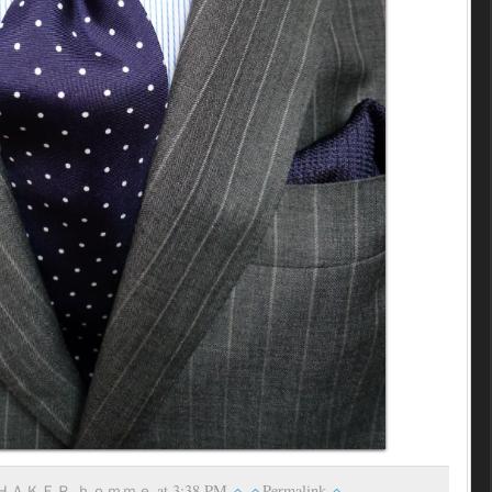
 ＳＨＡＫＥＲ ｈｏｍｍｅ at 3:38 PM
Permalink