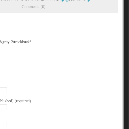
Comments (0)
6/grey-2/trackback/
blished) (required)