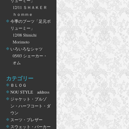
リューミー」
12/11
ＳＨＡＫＥＲ
ｈｏｍｍｅ
今季のブーツ「足元ボ
リューミー」
12/08
Shinichi
Morimoto
いろいろなシャツ
05/03
シェーカー・
オム
カテゴリー
ＢＬＯＧ
NOU STYLE address
ジャケット・ブルゾ
ン・ハーフコート・ダ
ウン
スーツ・ブレザー
スウェット・パーカー