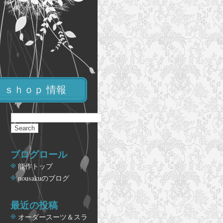
ｓｈｏｐ 情報
ブログロール
能作トップ
nousakuのブログ
最近の投稿
オーダースーツ＆スラ