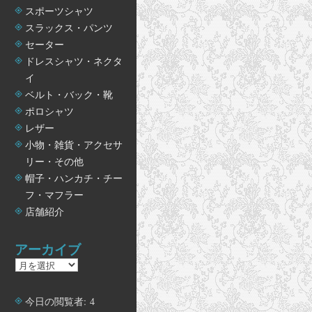
スポーツシャツ
スラックス・パンツ
セーター
ドレスシャツ・ネクタ
イ
ベルト・バック・靴
ポロシャツ
レザー
小物・雑貨・アクセサ
リー・その他
帽子・ハンカチ・チー
フ・マフラー
店舗紹介
アーカイブ
ア
ー
カ
今日の閲覧者:
4