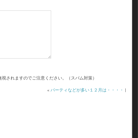
無視されますのでご注意ください。（スパム対策）
«
パーティなどが多い１２月は・・・・
|