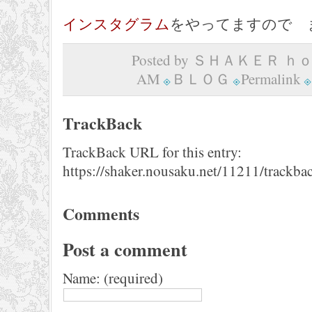
インスタグラム
をやってますので
Posted by ＳＨＡＫＥＲ ｈｏｍ
AM
ＢＬＯＧ
Permalink
TrackBack
TrackBack URL for this entry:
https://shaker.nousaku.net/11211/trackba
Comments
Post a comment
Name: (required)