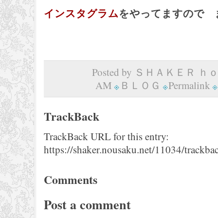
インスタグラム
をやってますので 
Posted by ＳＨＡＫＥＲ ｈｏｍ
AM
ＢＬＯＧ
Permalink
TrackBack
TrackBack URL for this entry:
https://shaker.nousaku.net/11034/trackba
Comments
Post a comment