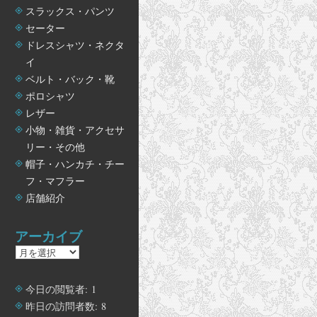
スラックス・パンツ
セーター
ドレスシャツ・ネクタ
イ
ベルト・バック・靴
ポロシャツ
レザー
小物・雑貨・アクセサ
リー・その他
帽子・ハンカチ・チー
フ・マフラー
店舗紹介
アーカイブ
ア
ー
カ
今日の閲覧者:
1
イ
昨日の訪問者数:
8