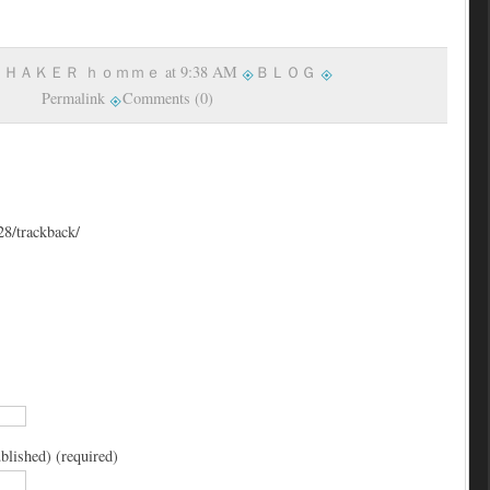
y ＳＨＡＫＥＲ ｈｏｍｍｅ at 9:38 AM
ＢＬＯＧ
Permalink
Comments (0)
28/trackback/
blished) (required)