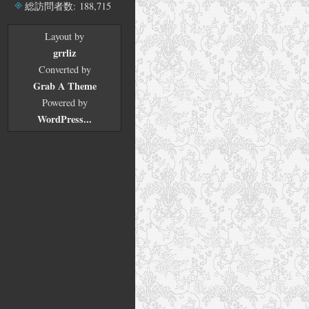
ブ
総訪問者数:
188,715
Layout by
grrliz
Converted by
Grab A Theme
Powered by
WordPress...