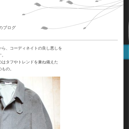
主のブログ
から、コーディネイトの良し悪しを
す。
のはタフやトレンドを兼ね備えた
のもの。