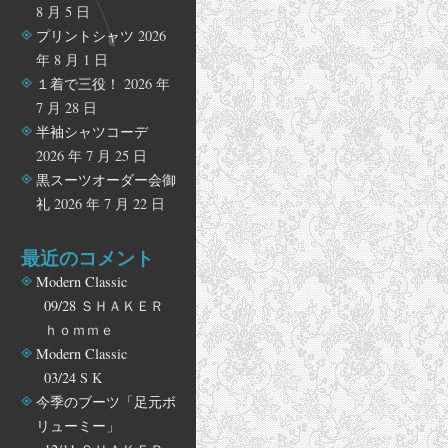
8 月 5 日
プリントシャツ
2026
年 8 月 1 日
１着で三役！
2026 年
7 月 28 日
半袖シャツコーデ
2026 年 7 月 25 日
黒スーツオーダー会御
礼
2026 年 7 月 22 日
最近のコメント
Modern Classic
09/28
ＳＨＡＫＥＲ
ｈｏｍｍｅ
Modern Classic
03/24
S K
今季のブーツ「足元ボ
リューミー」