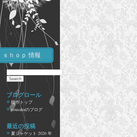
ｓｈｏｐ 情報
ブログロール
能作トップ
nousakuのブログ
最近の投稿
夏ジャケット
2026 年