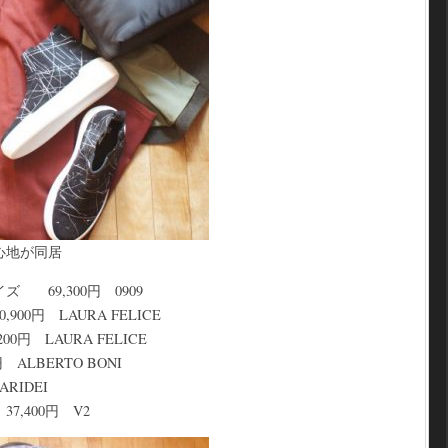
心地が同居
 69,300円 0909
0円 LAURA FELICE
円 LAURA FELICE
ALBERTO BONI
RIDEI
,400円 V2