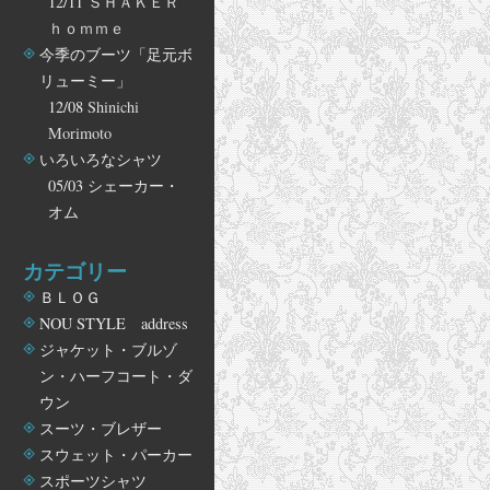
12/11
ＳＨＡＫＥＲ
ｈｏｍｍｅ
今季のブーツ「足元ボ
リューミー」
12/08
Shinichi
Morimoto
いろいろなシャツ
05/03
シェーカー・
オム
カテゴリー
ＢＬＯＧ
NOU STYLE address
ジャケット・ブルゾ
ン・ハーフコート・ダ
ウン
スーツ・ブレザー
スウェット・パーカー
スポーツシャツ