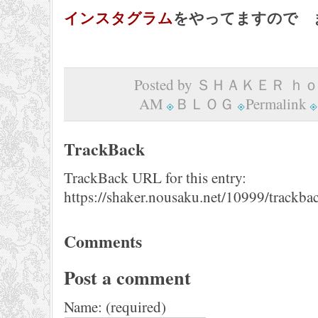
インスタグラム
をやってますので 
Posted by ＳＨＡＫＥＲ ｈｏｍ
AM
ＢＬＯＧ
Permalink
TrackBack
TrackBack URL for this entry:
https://shaker.nousaku.net/10999/trackba
Comments
Post a comment
Name: (required)