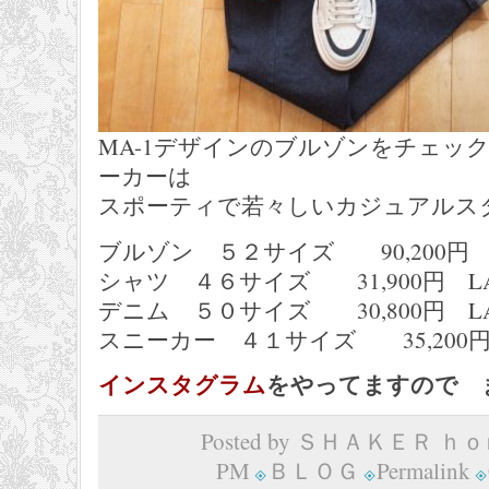
MA-1デザインのブルゾンをチェッ
ーカーは
スポーティで若々しいカジュアルス
ブルゾン ５２サイズ 90,200円 
シャツ ４６サイズ 31,900円 LAUR
デニム ５０サイズ 30,800円 LAUR
スニーカー ４１サイズ 35,200円
インスタグラム
をやってますので 
Posted by ＳＨＡＫＥＲ ｈｏｍ
PM
ＢＬＯＧ
Permalink