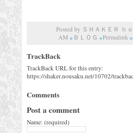
Posted by ＳＨＡＫＥＲ ｈｏｍ
AM
ＢＬＯＧ
Permalink
TrackBack
TrackBack URL for this entry:
https://shaker.nousaku.net/10702/trackba
Comments
Post a comment
Name: (required)