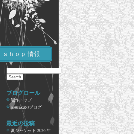
ｓｈｏｐ 情報
ブログロール
能作トップ
nousakuのブログ
最近の投稿
夏ジャケット
2026 年