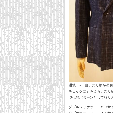
紺地 × 白カスリ柄が洒脱
チェックにもみえるカスリ
現代的パターンとして取り
ダブルジャケット ５０サイズ
タブカラーシャツ ４１サイズ 