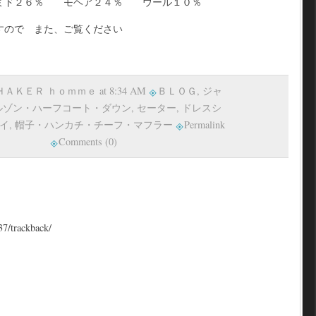
ミド２６％ モヘア２４％ ウール１０％
すので また、ご覧ください
 ＳＨＡＫＥＲ ｈｏｍｍｅ at 8:34 AM
ＢＬＯＧ
,
ジャ
ルゾン・ハーフコート・ダウン
,
セーター
,
ドレスシ
イ
,
帽子・ハンカチ・チーフ・マフラー
Permalink
Comments (0)
37/trackback/