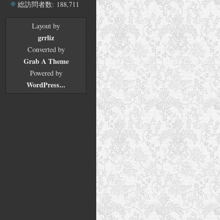
ブ
総訪問者数:
188,711
Layout by
grrliz
Converted by
Grab A Theme
Powered by
WordPress...