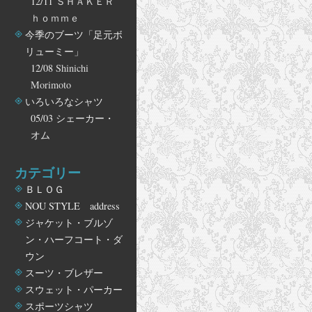
12/11
ＳＨＡＫＥＲ
ｈｏｍｍｅ
今季のブーツ「足元ボ
リューミー」
12/08
Shinichi
Morimoto
いろいろなシャツ
05/03
シェーカー・
オム
カテゴリー
ＢＬＯＧ
NOU STYLE address
ジャケット・ブルゾ
ン・ハーフコート・ダ
ウン
スーツ・ブレザー
スウェット・パーカー
スポーツシャツ