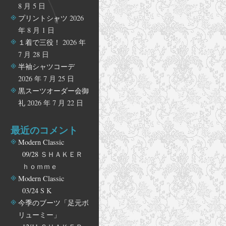
8 月 5 日
プリントシャツ
2026
年 8 月 1 日
１着で三役！
2026 年
7 月 28 日
半袖シャツコーデ
2026 年 7 月 25 日
黒スーツオーダー会御
礼
2026 年 7 月 22 日
最近のコメント
Modern Classic
09/28
ＳＨＡＫＥＲ
ｈｏｍｍｅ
Modern Classic
03/24
S K
今季のブーツ「足元ボ
リューミー」