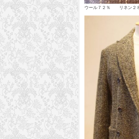
ウール７２％ リネン２