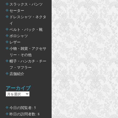
スラックス・パンツ
セーター
ドレスシャツ・ネクタ
イ
ベルト・バック・靴
ポロシャツ
レザー
小物・雑貨・アクセサ
リー・その他
帽子・ハンカチ・チー
フ・マフラー
店舗紹介
アーカイブ
ア
ー
カ
今日の閲覧者:
5
イ
昨日の訪問者数:
8