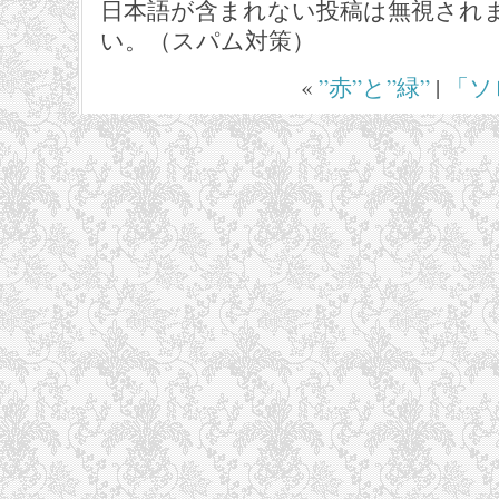
日本語が含まれない投稿は無視され
い。（スパム対策）
«
”赤”と”緑”
|
「ソ