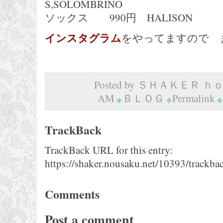
S,SOLOMBRINO
ソックス 990円 HALISON
インスタグラム
をやってますので 
Posted by ＳＨＡＫＥＲ ｈｏｍ
AM
ＢＬＯＧ
Permalink
TrackBack
TrackBack URL for this entry:
https://shaker.nousaku.net/10393/trackba
Comments
Post a comment