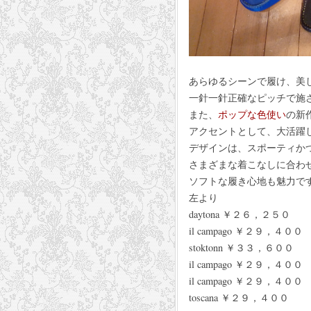
あらゆるシーンで履け、美
一針一針正確なピッチで施
また、
ポップな色使い
の新
アクセントとして、大活躍
デザインは、スポーティか
さまざまな着こなしに合わ
ソフトな履き心地も魅力です
左より
daytona ￥２６，２５０
il campago ￥２９，４００
stoktonn ￥３３，６００
il campago ￥２９，４００
il campago ￥２９，４００
toscana ￥２９，４００