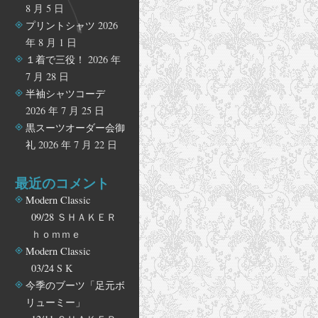
8 月 5 日
プリントシャツ
2026
年 8 月 1 日
１着で三役！
2026 年
7 月 28 日
半袖シャツコーデ
2026 年 7 月 25 日
黒スーツオーダー会御
礼
2026 年 7 月 22 日
最近のコメント
Modern Classic
09/28
ＳＨＡＫＥＲ
ｈｏｍｍｅ
Modern Classic
03/24
S K
今季のブーツ「足元ボ
リューミー」