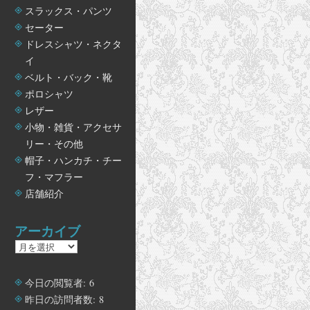
スラックス・パンツ
セーター
ドレスシャツ・ネクタ
イ
ベルト・バック・靴
ポロシャツ
レザー
小物・雑貨・アクセサ
リー・その他
帽子・ハンカチ・チー
フ・マフラー
店舗紹介
アーカイブ
ア
ー
カ
今日の閲覧者:
6
イ
昨日の訪問者数:
8