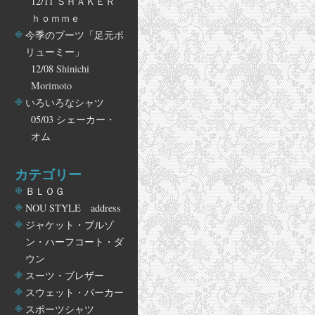
12/11
ＳＨＡＫＥＲ
ｈｏｍｍｅ
今季のブーツ「足元ボ
リューミー」
12/08
Shinichi
Morimoto
いろいろなシャツ
05/03
シェーカー・
オム
カテゴリー
ＢＬＯＧ
NOU STYLE address
ジャケット・ブルゾ
ン・ハーフコート・ダ
ウン
スーツ・ブレザー
スウェット・パーカー
スポーツシャツ