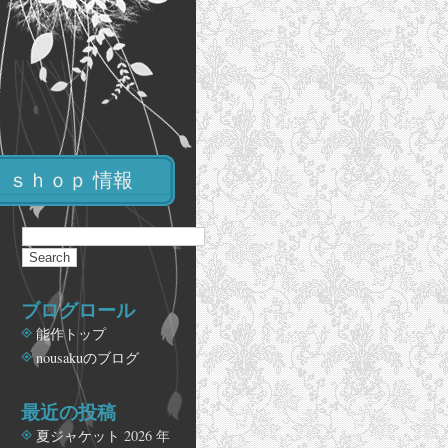
ｓｈｏｐ 情報
ブログロール
能作トップ
nousakuのブログ
最近の投稿
夏ジャケット
2026 年