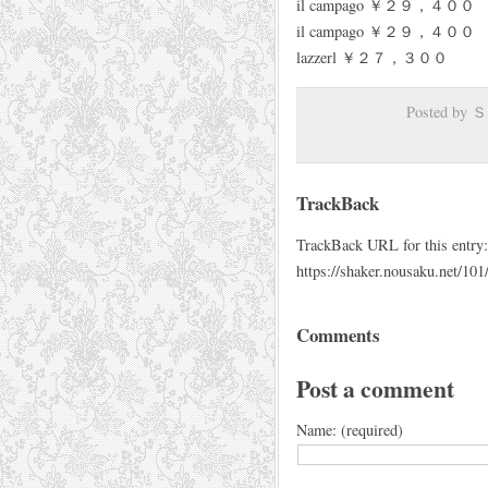
il campago ￥２９，４００
il campago ￥２９，４００
lazzerl ￥２７，３００
Posted b
TrackBack
TrackBack URL for this entry:
https://shaker.nousaku.net/101
Comments
Post a comment
Name: (required)