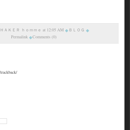
y ＳＨＡＫＥＲ ｈｏｍｍｅ at 12:05 AM
ＢＬＯＧ
Permalink
Comments (0)
/trackback/